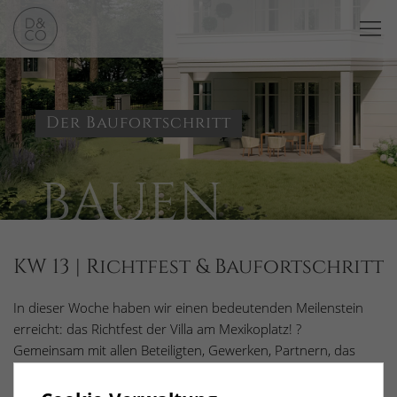
Der Baufortschritt
BAUEN
KW 13 | Richtfest & Baufortschritt
In dieser Woche haben wir einen bedeutenden Meilenstein
erreicht: das Richtfest der Villa am Mexikoplatz! ?
Gemeinsam mit allen Beteiligten, Gewerken, Partnern, das
Team und den Zukünftigen Bewohner: innen haben wir auf
den bisherigen Baufortschritt angestoßen.