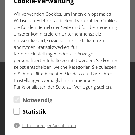
Cookie-Verwaltung
Im Innenbereich wurden die Trockenbauwände gesetzt und
die Profile für die Raumaufteilung installiert.
Wir verwenden Cookies, um Ihnen ein optimales
Webseiten-Erlebnis zu bieten. Dazu zählen Cookies,
die für den Betrieb der Seite und für die Steuerung
unserer kommerziellen Unternehmensziele
notwendig sind, sowie solche, die lediglich zu
anonymen Statistikzwecken, für
Komforteinstellungen oder zur Anzeige
personalisierter Inhalte genutzt werden. Sie können
selbst entscheiden, welche Kategorien Sie zulassen
möchten. Bitte beachten Sie, dass auf Basis Ihrer
Einstellungen womöglich nicht mehr alle
Menü
Funktionalitäten der Seite zur Verfügung stehen.
Start
Notwendig
Lage
Statistik
Architektur
Baufortschritt
Details anzeigen/ausblenden
D&CO
Datenschutzerklärung