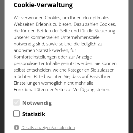
Cookie-Verwaltung
die Fliesenarbeiten weiter voran – Akzentfliesen in
ausgewählten Bädern setzen dabei besondere gestalterische
Wir verwenden Cookies, um Ihnen ein optimales
Highlights.
Webseiten-Erlebnis zu bieten. Dazu zählen Cookies,
die für den Betrieb der Seite und für die Steuerung
unserer kommerziellen Unternehmensziele
notwendig sind, sowie solche, die lediglich zu
anonymen Statistikzwecken, für
Komforteinstellungen oder zur Anzeige
personalisierter Inhalte genutzt werden. Sie können
selbst entscheiden, welche Kategorien Sie zulassen
möchten. Bitte beachten Sie, dass auf Basis Ihrer
Einstellungen womöglich nicht mehr alle
Funktionalitäten der Seite zur Verfügung stehen.
Menü
Notwendig
Start
Lage
Statistik
Architektur
Baufortschritt
Details anzeigen/ausblenden
D&CO