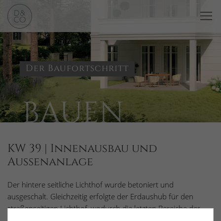
Der Baufortschritt
BAUEN
KW 39 | Innenausbau und
Außenanlage
Der hintere seitliche Lichthof wurde betoniert und
ausgeschalt. Gleichzeitig erfolgte der Erdaushub für den
straßenseitigen Lichthof, wodurch die letzten Bereiche der
Außenstruktur sichtbar werden. Im Innenausbau schreiten