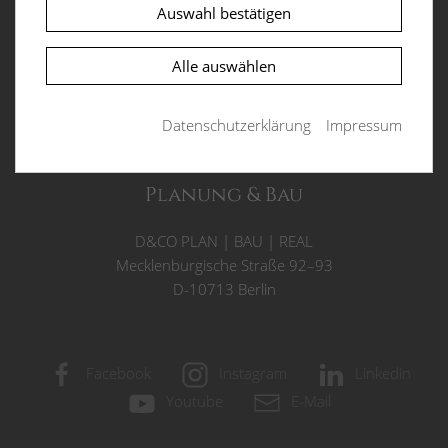
Objektadresse
Funktionen und sind für die einwandfreie
Auswahl bestätigen
Funktion der Website erforderlich.
Villa am Mexikoplatz
Alle auswählen
PHPSESSID
(Session)
Beerenstraße 32
D-14163 Berlin
Die sog. Session-ID ist ein zufällig ausgewählter
Datenschutzerklärung
Impressum
Schlüssel, der die Sessiondaten auf dem Server
eindeutig identifiziert. Dieser Schlüssel kann z.B.
über Cookies oder als Bestandteil der URL an ein
Planung & Bau
Folgescript übergeben werden, damit dieses die
Sessiondaten auf dem Server wiederfinden kann.
D&CO
PLAN
|
BAU
|
REAL
Laufzeit: Session
Mecklenburgische Straße 92–93
Anbieter: Diese Website
D-10713 Berlin
Datenschutzerklärung
consent_manager
(Datenschutz Cookie)
Facebook
Instagram
Linkedin
Speichert Ihre Cookie-Entscheidungen aus dieser
Cookie-Verwaltung.
Youtube
E-Mail
Laufzeit: 1 Jahr