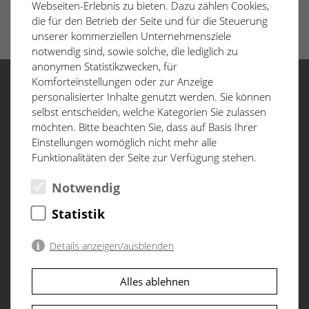
Webseiten-Erlebnis zu bieten. Dazu zählen Cookies,
die für den Betrieb der Seite und für die Steuerung
unserer kommerziellen Unternehmensziele
notwendig sind, sowie solche, die lediglich zu
anonymen Statistikzwecken, für
Komforteinstellungen oder zur Anzeige
personalisierter Inhalte genutzt werden. Sie können
Menü
selbst entscheiden, welche Kategorien Sie zulassen
möchten. Bitte beachten Sie, dass auf Basis Ihrer
Start
Einstellungen womöglich nicht mehr alle
Funktionalitäten der Seite zur Verfügung stehen.
Lage
Architektur
Notwendig
Baufortschritt
D&CO
Statistik
Datenschutzerklärung
Impressum
Details anzeigen/ausblenden
Notwendig
(2)
Alles ablehnen
Notwendige Cookies ermöglichen grundlegende